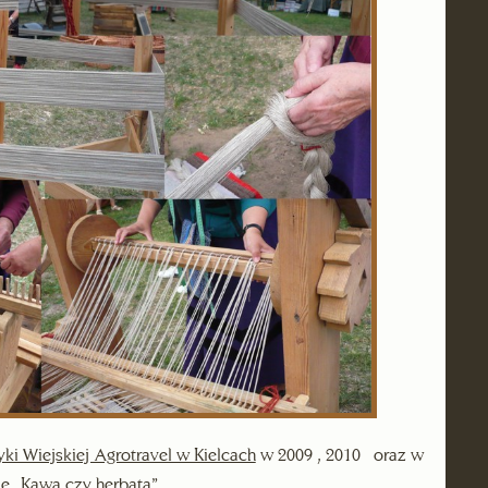
yki Wiejskiej Agrotravel w Kielcach
w 2009 , 2010 oraz w
e „Kawa czy herbata”.