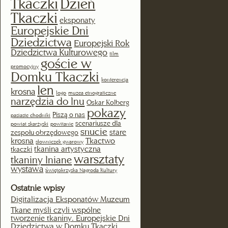
Tkaczki
Dzień
Tkaczki
eksponaty
Europejskie Dni
Dziedzictwa
Europejski Rok
Dziedzictwa Kulturowego
film
goście w
promocyjny
Domku Tkaczki
konferencja
len
krosna
logo
muzea etnograficzne
narzędzia do lnu
Oskar Kolberg
pokazy
Piszą o nas
pasiaste chodniki
scenariusze dla
powiat skarżyski
powitanie
snucie
stare
zespołu obrzędowego
krosna
Tkactwo
słowniczek gwarowy
tkanina artystyczna
tkaczki
warsztaty
tkaniny lniane
wystawa
Świętokrzyska Nagroda Kultury
Ostatnie wpisy
Digitalizacja Eksponatów Muzeum
Tkane myśli czyli wspólne
tworzenie tkaniny. Europejskie Dni
Dziedzictwa w Domku Tkaczki