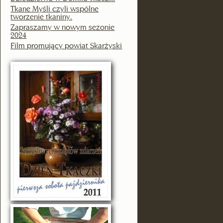
Tkane Myśli czyli wspólne
tworzenie tkaniny.
Zapraszamy w nowym sezonie
2024
Film promujący powiat Skarżyski