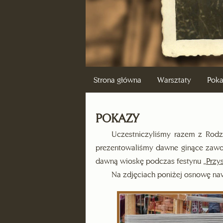
Strona główna
Warsztaty
Pok
POKAZY
Uczestniczyliśmy razem z Rodz
prezentowaliśmy dawne ginące zawod
dawną wioskę podczas festynu
„Przys
Na zdjęciach poniżej osnowę naw