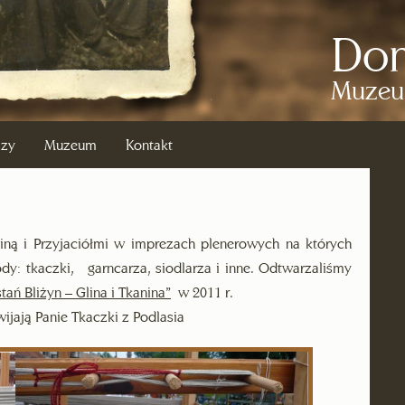
Dom
Muzeu
azy
Muzeum
Kontakt
iną i Przyjaciółmi w imprezach plenerowych na których
y: tkaczki, garncarza, siodlarza i inne. Odtwarzaliśmy
tań Bliżyn – Glina i Tkanina”
w 2011 r.
ijają Panie Tkaczki z Podlasia